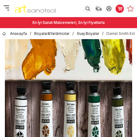
En İyi Sanat Malzemeleri, En İyi Fiyatlarla
Anasayfa
/
Boyalar&Yardımcılar
/
Guaj Boyalar
/
Daniel Smith Extr