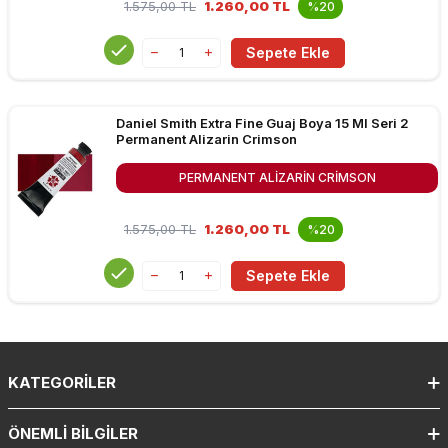
1.575,00
TL
1.260,00 TL
%20
Sepete Ekle
Daniel Smith Extra Fine Guaj Boya 15 Ml Seri 2
Permanent Alizarin Crimson
PERMANENT ALIZARIN CRIMSON
1.575,00
TL
1.260,00 TL
%20
Sepete Ekle
KATEGORILER
ÖNEMLI BILGILER