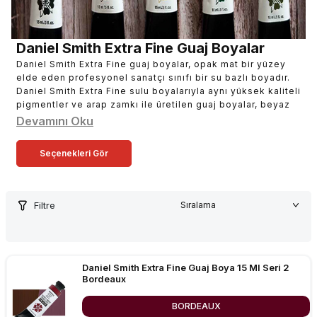
Daniel Smith Extra Fine Guaj Boyalar
Daniel Smith Extra Fine guaj boyalar, opak mat bir yüzey
elde eden profesyonel sanatçı sınıfı bir su bazlı boyadır.
Daniel Smith Extra Fine sulu boyalarıyla aynı yüksek kaliteli
pigmentler ve arap zamkı ile üretilen guaj boyalar, beyaz
veya diğer dolgu maddeleri eklemeden yoğunluk ve
Devamını Oku
opaklık elde etmek için daha yüksek pigment yükü ile özel
olarak formüle edilmiştir. Resim stiliniz ister soyut, ister
Seçenekleri Gör
temsili, ister illüstratif veya figüratif olsun, gua boyaların
yaratıcı çok yönlülüğünün tadını çıkaracaksınız. Tek bir fırça
darbesiyle zengin, dolgun katı renkler elde etmek için
tüpünden direkt olarak kitle tonu olarak uygulayın. Daha
Filtre
yumuşak çizgiler ve puslu katmanlar oluşturmak için
renkleri suyla yumuşak bir şekilde inceltin. Paletinizi
özelleştirmek için yeni tonları karıştırın ve harmanlayın.
Hatta kazıyarak veya iz bırakma araçlarıyla hafif bir doku
oluşturabilirsiniz. Guaj boyaları kullanarak sulu boya
Daniel Smith Extra Fine Guaj Boya 15 Ml Seri 2
Bordeaux
resimlerinizi kadifemsi gölgeler veya cesur renklerle
vurgulayın. Açık veya koyu yüzeylerde daha geniş bir fırça
yelpazesiyle deneyin. Yepyeni bir sanatsal ifade dünyasını
BORDEAUX