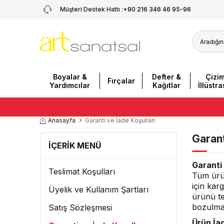
Müşteri Destek Hattı :
+90 216 346 46 95-96
Boyalar &
Defter &
Çizi
Fırçalar
Yardımcılar
Kağıtlar
İllüstr
Anasayfa
Garanti ve İade Koşulları
Garant
İÇERIK MENÜ
Garanti 
Teslimat Koşulları
Tüm ürünl
için kar
Üyelik ve Kullanım Şartları
ürünü te
bozulmas
Satış Sözleşmesi
Ürün İad