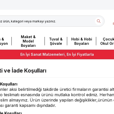
Maket &
m &
Tuval &
Hobi & Hobi
Çocuk
Model
asyon
Şövale
Boyaları
Okul G
Boyaları
En İyi Sanat Malzemeleri, En İyi Fiyatlarla
i ve İade Koşulları
Koşulları
er aksi belirtilmediği takdirde üretici firmaların garantisi al
go teslimatı esnasında ürünü mutlaka kontrol ediniz. Herha
slim almayınız. Ürün üzerinde yapılan değişiklikler,ürünün 
ı garanti kapsamı dışındadır.
e Koşulları