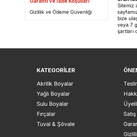
Garanti ve İade Koşulları
Sitemiz 
Gizlilik ve Ödeme Güvenliği
sayfamız
bize ula
veya 7 g
şartları
KATEGORILER
ÖNEM
Akrilik Boyalar
Tesli
Yağlı Boyalar
Hakk
Sulu Boyalar
Üyeli
Fırçalar
Satış
Tuval & Şövale
Garan
Gizli