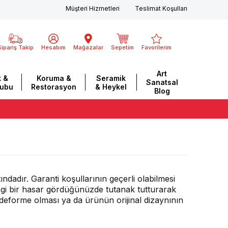
Müşteri Hizmetleri
Teslimat Koşulları
Sipariş Takip
Hesabım
Mağazalar
Sepetim
Favorilerim
Art
 &
Koruma &
Seramik
Sanatsal
rubu
Restorasyon
& Heykel
Blog
tındadır. Garanti koşullarının geçerli olabilmesi
ngi bir hasar gördüğünüzde tutanak tutturarak
deforme olması ya da ürünün orijinal dizaynının