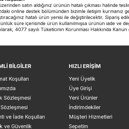
üzerinden satın aldığınız ürünün hatalı çıkması halinde tesli
daki online destek bölümünden bizimle iletişim kurmanız gere
ştıracağınız hatalı ürün yenisi ile değiştirilecektir. Sipariş
ünlük süre içerisinde ürün kullanılmışsa ürünün iade ve değ
 olarak, 4077 sayılı Tüketicinin Korunması Hakkında Kanun 
LI BILGILER
HIZLI ERIŞIM
mat Koşulları
Yeni Üyelik
ımızda
Üye Girişi
k Sözleşmesi
Yeni Ürünler
 Sözleşmesi
İndirimdekiler
ti ve İade Koşulları
Müşteri Hizmetleri
lik ve Güvenlik
Sepetim