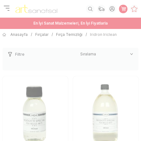
En İyi Sanat Malzemeleri, En İyi Fiyatlarla
Anasayfa
/
Fırçalar
/
Fırça Temizliği
/
Iridron Iriclean
Filtre