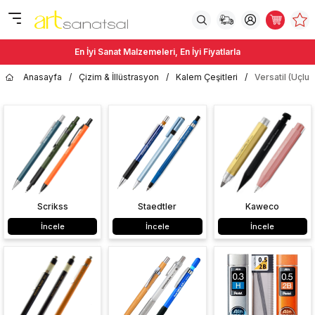
En İyi Sanat Malzemeleri, En İyi Fiyatlarla
Anasayfa
/
Çizim & İllüstrasyon
/
Kalem Çeşitleri
/
Versatil (Uçlu
Scrikss
Staedtler
Kaweco
İncele
İncele
İncele