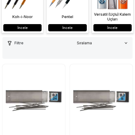
Versatil (Uçlu) Kalem
Koh-i-Noor
Pentel
Uçları
İncele
İncele
İncele
Filtre