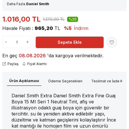
Daha Fazla
Daniel Smith
1.016,00
TL
1.270,00
TL
%20
Havale Fiyatı :
965,20
TL
%5
İndirim
Sepete Ekle
En geç
08.08.2026
'da kargoya verilmektedir.
Paylaş
Fiyat Alarmı
Ürün Açıklaması
Ödeme Seçenekleri
Teslimat ve İade Koşul
Daniel Smith Extra Daniel Smith Extra Fine Guaj
Boya 15 Ml Seri 1 Neutral Tint, afiş ve
illüstrasyon odaklı guaj boya için güvenilir bir
tercihtir. su ile yeniden aktive edilebilir yapı,
düzeltme ve katman geçişlerini kolaylaştırır İnce
kat mantığı ile homojen film ve uzun ömürlü