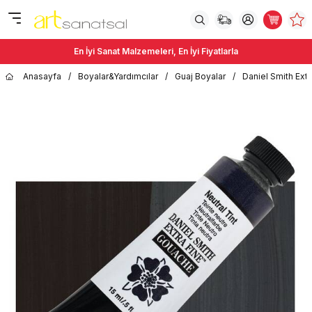
En İyi Sanat Malzemeleri, En İyi Fiyatlarla
Anasayfa
/
Boyalar&Yardımcılar
/
Guaj Boyalar
/
Daniel Smith Extr