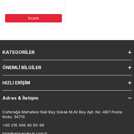
İncele
KATEGORILER
ÖNEMLI BILGILER
HIZLI ERIŞIM
Adres & İletişim
Caferağa Mahallesi Nail Bey Sokak M.Ali Bey Apt. No: 48/1 Posta
Kodu: 34710
+90 216 346 46 95-96
bilgi@artsanatsal.com.tr