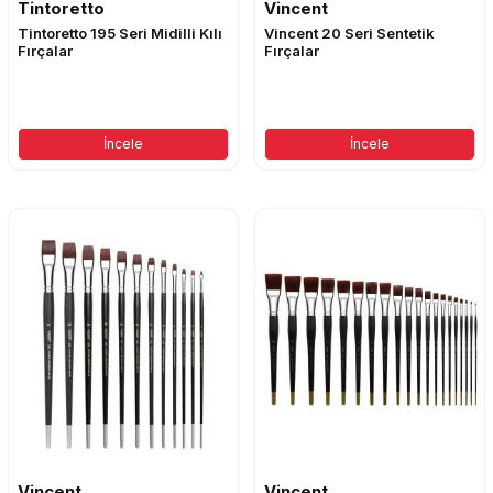
Tintoretto
Vincent
Tintoretto 195 Seri Midilli Kılı
Vincent 20 Seri Sentetik
Fırçalar
Fırçalar
İncele
İncele
Vincent
Vincent