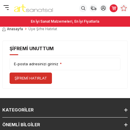
En İyi Sanat Malzemeleri, En İyi Fiyatlarla
Anasayfa
Üye Şifre Hatırlat
ŞIFREMI UNUTTUM
E-posta adresinizi giriniz
*
ŞIFREMI HATIRLAT
KATEGORILER
ÖNEMLI BILGILER