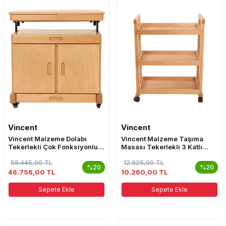
Vincent
Vincent
Vincent Malzeme Dolabı
Vincent Malzeme Taşıma
Tekerlekli Çok Fonksiyonlu
Masası Tekerlekli 3 Katlı
EA52003 Akçay
EA52001 Spil
58.445,00
TL
12.825,00
TL
%20
%20
46.756,00 TL
10.260,00 TL
Sepete Ekle
Sepete Ekle