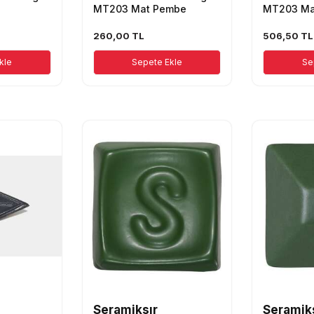
MT203 Mat Pembe
MT203 Ma
260,00
TL
506,50
TL
kle
Sepete Ekle
Se
Seramiksır
Seramik