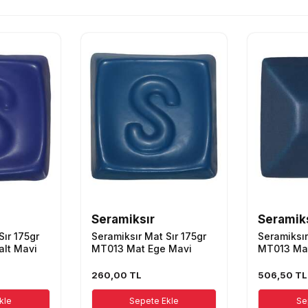
Seramiksır
Seramik
Sır 175gr
Seramiksır Mat Sır 175gr
Seramiksır
lt Mavi
MT013 Mat Ege Mavi
MT013 Ma
260,00
TL
506,50
TL
kle
Sepete Ekle
Se