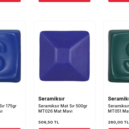
Seramiksır
Seramik
Sır 175gr
Seramiksır Mat Sır 500gr
Seramiksır
vi
MT026 Mat Mavi
MT051 Mat
506,50
TL
260,00
T