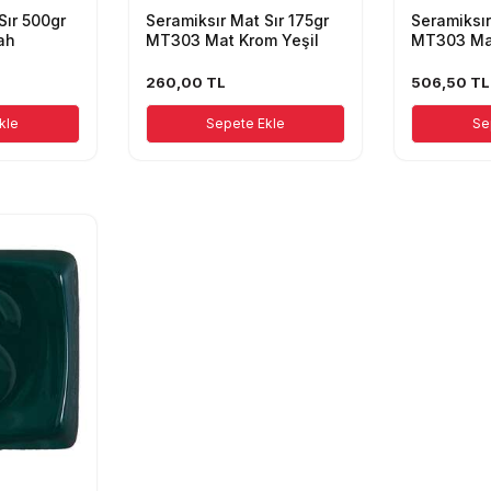
Sır 500gr
Seramiksır Mat Sır 175gr
Seramiksır
ah
MT303 Mat Krom Yeşil
MT303 Mat
260,00
TL
506,50
TL
kle
Sepete Ekle
Se