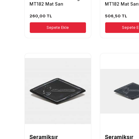
MT182 Mat Sarı
MT182 Mat Sarı
260,00
TL
506,50
TL
Sepete Ekle
Sepete E
Seramiksır
Seramiksır