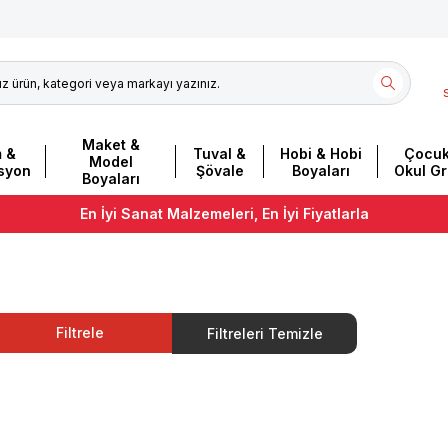
Maket &
m &
Tuval &
Hobi & Hobi
Çocuk
Model
asyon
Şövale
Boyaları
Okul G
Boyaları
En İyi Sanat Malzemeleri, En İyi Fiyatlarla
Filtrele
Filtreleri Temizle