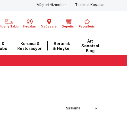
Müşteri Hizmetleri
Teslimat Koşulları
Sipariş Takip
Hesabım
Mağazalar
Sepetim
Favorilerim
Art
 &
Koruma &
Seramik
Sanatsal
rubu
Restorasyon
& Heykel
Blog