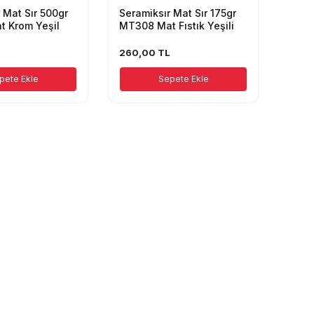
 Mat Sır 500gr
Seramiksır Mat Sır 175gr
 Krom Yeşil
MT308 Mat Fıstık Yeşili
260,00
TL
pete Ekle
Sepete Ekle