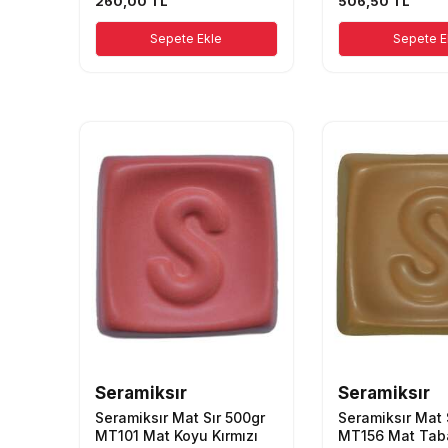
260,00
TL
506,50
TL
Sepete Ekle
Sepete E
Seramiksır
Seramiksır
Seramiksır Mat Sır 500gr
Seramiksır Mat 
MT101 Mat Koyu Kırmızı
MT156 Mat Tab