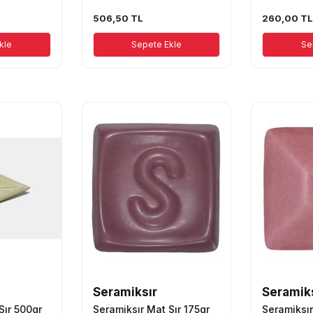
506,50
TL
260,00
T
kle
Sepete Ekle
Se
Seramiksır
Seramik
Sır 500gr
Seramiksır Mat Sır 175gr
Seramiksır