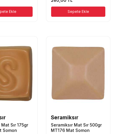
260,00
TL
pete Ekle
Sepete Ekle
sır
Seramiksır
 Mat Sır 175gr
Seramiksır Mat Sır 500gr
t Somon
MT176 Mat Somon