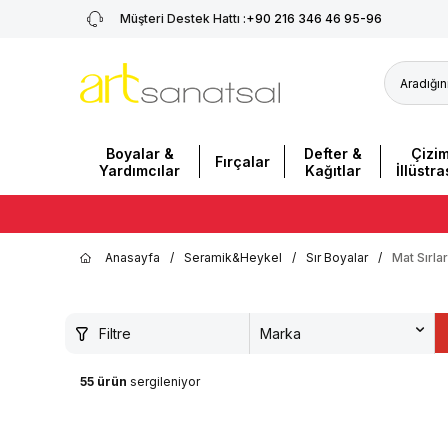
Müşteri Destek Hattı :
+90 216 346 46 95-96
Boyalar &
Defter &
Çizi
Fırçalar
Yardımcılar
Kağıtlar
İllüstr
Anasayfa
/
Seramik&Heykel
/
Sır Boyalar
/
Mat Sırlar
Filtre
Marka
55
ürün
sergileniyor