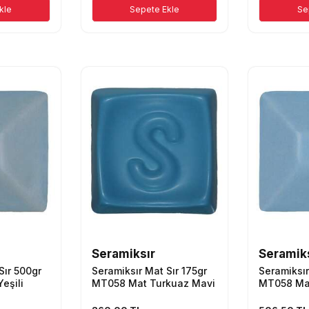
kle
Sepete Ekle
Se
Seramiksır
Seramik
Sır 500gr
Seramiksır Mat Sır 175gr
Seramiksır
eşili
MT058 Mat Turkuaz Mavi
MT058 Ma