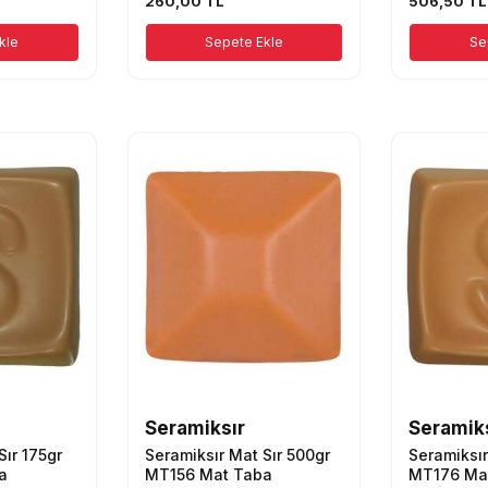
260,00
TL
506,50
TL
kle
Sepete Ekle
Se
Seramiksır
Seramik
Sır 175gr
Seramiksır Mat Sır 500gr
Seramiksır
a
MT156 Mat Taba
MT176 Ma