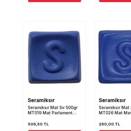
Seramiksır
Seramiksır
Seramiksır Mat Sır 500gr
Seramiksır Mat 
MT019 Mat Parlament
MT026 Mat Ma
Mavi
506,50
TL
260,00
TL