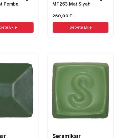
t Pembe
MT263 Mat Siyah
260,00
TL
pete Ekle
Sepete Ekle
sır
Seramiksır