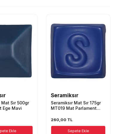
sır
Seramiksır
 Mat Sır 500gr
Seramiksır Mat Sır 175gr
t Ege Mavi
MT019 Mat Parlament
Mavi
260,00
TL
pete Ekle
Sepete Ekle