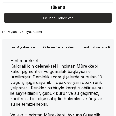
Tükendi
Gelince Haber Ver
Paylaş
Fiyat Alarmı
Ürün Açıklaması
Ödeme Seçenekleri
Teslimat ve İade Koşul
Hint mürekkebi
Kaligrafi için geleneksel Hindistan Mürekkebi,
kalıcı pigmentler ve gomalak bağlayıcı ile
üretilmiştir. Damlalıklı cam şişelerde sunulan 10
yoğun, ışığa dayanıklı, opak ve yarı opak renk
yelpazesi. Renkler birbiriyle karıştırılabilir ve su
ile seyreltilebilir, çabuk kurur ve su geçirmez,
kadifemsi bir bitişe sahiptir. Kalemler ve fırçalar
su ile temizlenebilir.
Vallejo Hindistan Mürekkebi, Avrupa Güvenlik