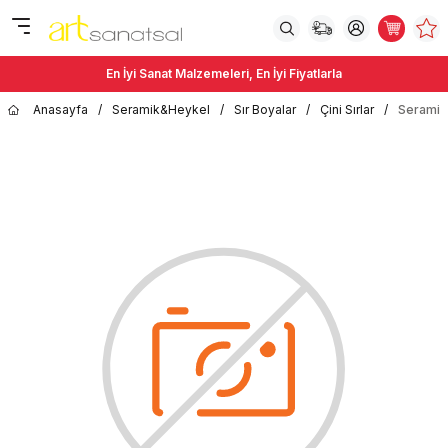
En İyi Sanat Malzemeleri, En İyi Fiyatlarla
Anasayfa
/
Seramik&Heykel
/
Sır Boyalar
/
Çini Sırlar
/
Seramiks