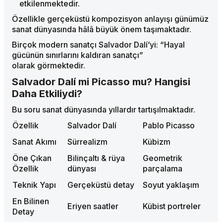
etkilenmektedir.
Özellikle gerçeküstü kompozisyon anlayışı günümüz
sanat dünyasında hâlâ büyük önem taşımaktadır.
Birçok modern sanatçı Salvador Dalí’yi: “Hayal
gücünün sınırlarını kaldıran sanatçı”
olarak görmektedir.
Salvador Dalí mi Picasso mu? Hangisi
Daha Etkiliydi?
Bu soru sanat dünyasında yıllardır tartışılmaktadır.
Özellik
Salvador Dalí
Pablo Picasso
Sanat Akımı
Sürrealizm
Kübizm
Öne Çıkan
Bilinçaltı & rüya
Geometrik
Özellik
dünyası
parçalama
Teknik Yapı
Gerçeküstü detay
Soyut yaklaşım
En Bilinen
Eriyen saatler
Kübist portreler
Detay