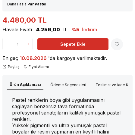
Daha Fazla
PanPastel
4.480,00
TL
Havale Fiyatı :
4.256,00
TL
%5
İndirim
Sepete Ekle
En geç
10.08.2026
'da kargoya verilmektedir.
Paylaş
Fiyat Alarmı
Ürün Açıklaması
Ödeme Seçenekleri
Teslimat ve İade Koşul
Pastel renklerin boya gibi uygulanmasını
sağlayan benzersiz tava formatında
profesyonel sanatçıların kaliteli yumuşak pastel
renkleri.
Yüksek pigmentli ve ultra yumuşak pastel
boyalar ile resim yapmanın en keyifli halini