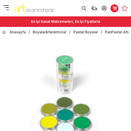
En İyi Sanat Malzemeleri, En İyi Fiyatlarla
Anasayfa
/
Boyalar&Yardımcılar
/
Pastel Boyalar
/
PanPastel Artis