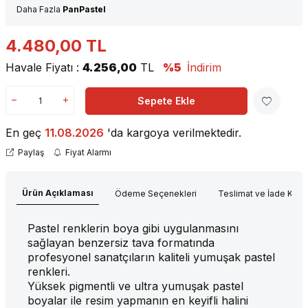
Daha Fazla
PanPastel
4.480,00
TL
Havale Fiyatı :
4.256,00
TL
%5
İndirim
Sepete Ekle
En geç
11.08.2026
'da kargoya verilmektedir.
Paylaş
Fiyat Alarmı
Ürün Açıklaması
Ödeme Seçenekleri
Teslimat ve İade Koşul
Pastel renklerin boya gibi uygulanmasını
sağlayan benzersiz tava formatında
profesyonel sanatçıların kaliteli yumuşak pastel
renkleri.
Yüksek pigmentli ve ultra yumuşak pastel
boyalar ile resim yapmanın en keyifli halini