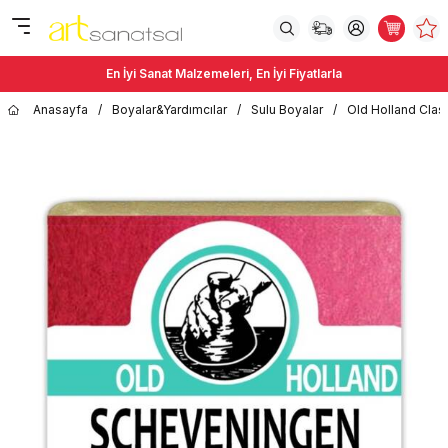
En İyi Sanat Malzemeleri, En İyi Fiyatlarla
Anasayfa
/
Boyalar&Yardımcılar
/
Sulu Boyalar
/
Old Holland Class