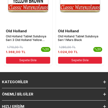
Old Holland
Old Holland
Old Holland Tablet Suluboya
Old Holland Tablet Suluboya
Seri 3 Old Holland Yellow
Seri 1 Mars Black
Brown
1.710,00
TL
1.280,00
TL
%20
%20
1.368,00 TL
1.024,00 TL
Sepete Ekle
Sepete Ekle
KATEGORILER
ÖNEMLI BILGILER
HIZLI ERIŞIM