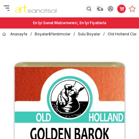
En İyi Sanat Malzemeleri, En İyi Fiyatlarla
Anasayfa
/
Boyalar&Yardımcılar
/
Sulu Boyalar
/
Old Holland Class