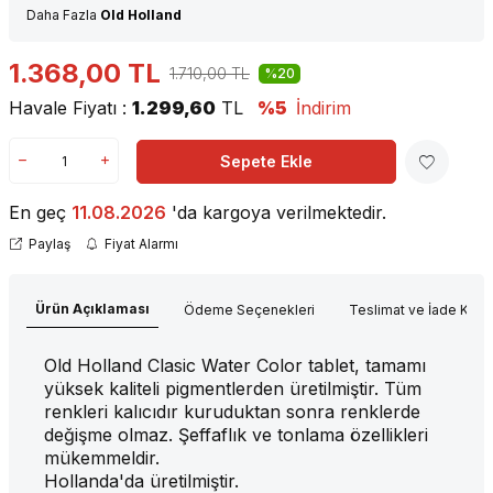
Daha Fazla
Old Holland
1.368,00
TL
1.710,00
TL
%20
Havale Fiyatı :
1.299,60
TL
%5
İndirim
Sepete Ekle
En geç
11.08.2026
'da kargoya verilmektedir.
Paylaş
Fiyat Alarmı
Ürün Açıklaması
Ödeme Seçenekleri
Teslimat ve İade Koşul
Old Holland Clasic Water Color tablet,
tamamı
yüksek kaliteli pigmentlerden üretilmiştir. Tüm
renkleri kalıcıdır kuruduktan sonra renklerde
değişme olmaz. Şeffaflık ve tonlama özellikleri
mükemmeldir.
Hollanda'da üretilmiştir.