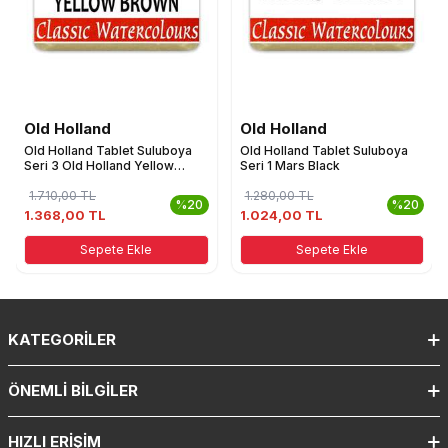
Old Holland
Old Holland
Old Holland Tablet Suluboya
Old Holland Tablet Suluboya
Seri 3 Old Holland Yellow
Seri 1 Mars Black
Brown
1.710,00
TL
1.280,00
TL
%20
%20
1.368,00 TL
1.024,00 TL
Sepete Ekle
Sepete Ekle
KATEGORILER
ÖNEMLI BILGILER
HIZLI ERIŞIM