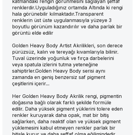
katmandaki rengin görünmesini sağlayan şeffaf
renklerdir.Uyguladığınız ortamda Altında ki rengi
hala görünebilir kılmaktadır.Transparent
renklerin üst üste uygulanmasıyla yüzeye 3
boyutlu görünüm kazandırılır ve daha parlak bir
görüntü elde edilir
Golden Heavy Body Artist Akrilikleri, son derece
pürüzsüz, kalın ve tereyağı kıvamlarıyla bilinir.
Tuval üzerinde yoğunluk ve fırça darbelerini
veya spatula izlerini tutma yeteneğine
sahiptirler.Golden Heavy Body serisi aynı
zamanda en geniş benzersiz saf pigment
çeşitlerini içerir...
Her Golden Heavy Body Akrilik rengi, pigmentin
doğasına bağlı olarak farklı şekilde formüle
edilir. Daha yüksek pigment yüklerini tolere eden
renkler kuruyarak daha opak, mat bir bitiş
sağlarken, daha reaktif olan ve yüksek pigment
yüklemesini kabul etmeyen renkler parlak bir
bitişle kurur ve daha şeffaf olma eğilimindedir.