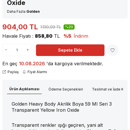
Oxide
Daha Fazla
Golden
904,00
TL
1.130,00
TL
%20
Havale Fiyatı :
858,80
TL
%5
İndirim
Sepete Ekle
En geç
10.08.2026
'da kargoya verilmektedir.
Paylaş
Fiyat Alarmı
Ürün Açıklaması
Ödeme Seçenekleri
Teslimat ve İade Koşul
Golden Heavy Body Akrilik Boya 59 Ml Seri 3
Transparent Yellow Iron Oxide
Transparent renkler ışığı geçiren, yani alt