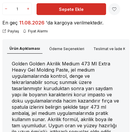
Sepete Ekle
En geç
11.08.2026
'da kargoya verilmektedir.
Paylaş
Fiyat Alarmı
Ürün Açıklaması
Ödeme Seçenekleri
Teslimat ve İade Koşul
Golden Golden Akrilik Medium 473 Ml Extra
Heavy Gel Molding Paste, jel medium
uygulamalarında kontrol, denge ve
tekrarlanabilir sonuç sunmak üzere
tasarlanmıştır kuruduktan sonra yarı saydam
yapı ile boyanın karakterini korur impasto ve
doku uygulamalarında hacim kazandırır fırça ve
spatula izlerini belirgin şekilde taşır 473 ml
ambalaj, jel medium uygulamalarında pratik
kullanım sunar. Akrilik formül, akrilik boya ile
tam uyumludur. Uygun oran ve yüzey hazırlığı
ile uzun ömürlü, istikrarlı sonuçlar elde edilir