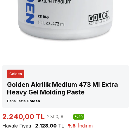
Golden
Golden Akrilik Medium 473 Ml Extra
Heavy Gel Molding Paste
Daha Fazla
Golden
2.240,00
TL
2.800,00
TL
%20
Havale Fiyatı :
2.128,00
TL
%5
İndirim