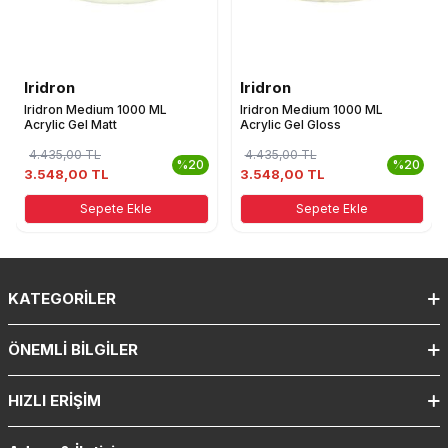
Iridron
Iridron
Iridron Medium 1000 ML
Iridron Medium 1000 ML
Acrylic Gel Matt
Acrylic Gel Gloss
4.435,00
TL
4.435,00
TL
%20
%20
3.548,00 TL
3.548,00 TL
Sepete Ekle
Sepete Ekle
KATEGORILER
ÖNEMLI BILGILER
HIZLI ERIŞIM