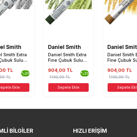
el Smith
Daniel Smith
Daniel Smi
l Smith Extra
Daniel Smith Extra
Daniel Smith 
Çubuk Sulu
Fine Çubuk Sulu
Fine Çubuk S
Ivory Black
Boya Olive Green
Boya Burnt Y
00 TL
904,00 TL
904,00 TL
Ochre
%20
%20
,00
TL
1.130,00
TL
1.130,00
TL
epete Ekle
Sepete Ekle
Sepete Ek
LI BILGILER
HIZLI ERIŞIM