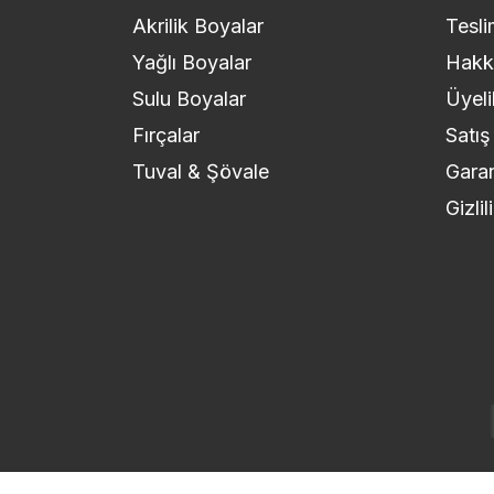
Akrilik Boyalar
Tesli
Yağlı Boyalar
Hakk
Sulu Boyalar
Üyeli
Fırçalar
Satış
Tuval & Şövale
Garan
Gizli