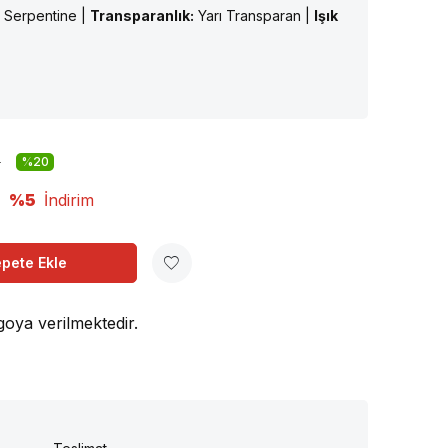
 Serpentine |
Transparanlık:
Yarı Transparan |
Işık
L
%20
%5
İndirim
pete Ekle
goya verilmektedir.