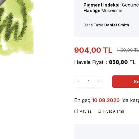
Pigment İndeksi:
Genuine
Haslığı:
Mükemmel
Daha Fazla
Daniel Smith
904,00
TL
1.130,00
T
Havale Fiyatı :
858,80
TL
Se
En geç
10.08.2026
'da kar
Paylaş
Fiyat Alarmı