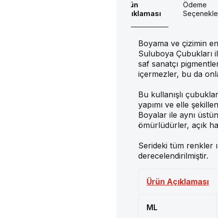
Ürün
Ödeme
Açıklaması
Seçenekle
Boyama ve çizimin en 
Suluboya Çubukları ile
saf sanatçı pigmentle
içermezler, bu da onl
Bu kullanışlı çubukla
yapımı ve elle şekille
Boyalar ile aynı üstü
ömürlüdürler, açık ha
Serideki tüm renkler 
derecelendirilmiştir.
Ürün Açıklaması
ML