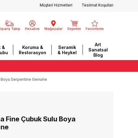
Müşteri Hizmetleri
Teslimat Koşulları
Sipariş Takip
Hesabım
Mağazalar
Sepetim
Favorilerim
Art
 &
Koruma &
Seramik
Sanatsal
rubu
Restorasyon
& Heykel
Blog
u Boya Serpentine Genuine
ra Fine Çubuk Sulu Boya
ine