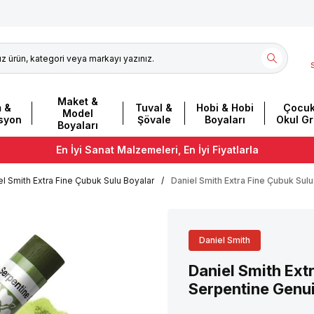
Maket &
m &
Tuval &
Hobi & Hobi
Çocuk
Model
asyon
Şövale
Boyaları
Okul G
Boyaları
En İyi Sanat Malzemeleri, En İyi Fiyatlarla
el Smith Extra Fine Çubuk Sulu Boyalar
/
Daniel Smith Extra Fine Çubuk Sul
Daniel Smith
Daniel Smith Ext
Serpentine Genu