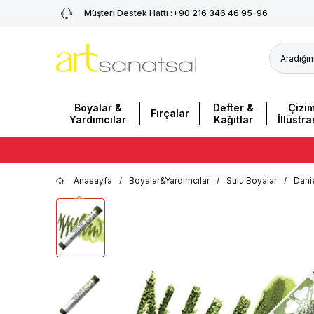
Müşteri Destek Hattı :
+90 216 346 46 95-96
Boyalar &
Defter &
Çizi
Fırçalar
Yardımcılar
Kağıtlar
İllüstr
Anasayfa
/
Boyalar&Yardımcılar
/
Sulu Boyalar
/
Dani