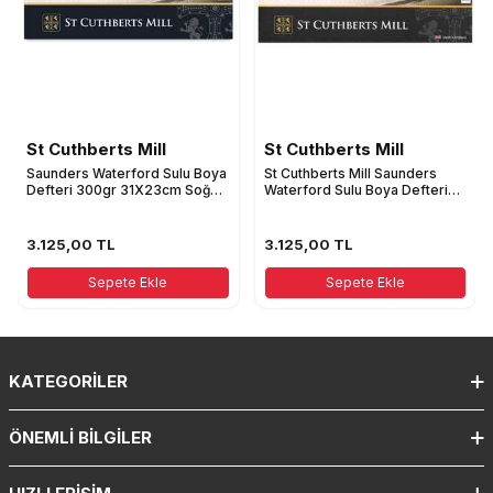
St Cuthberts Mill
St Cuthberts Mill
Saunders Waterford Sulu Boya
St Cuthberts Mill Saunders
Defteri 300gr 31X23cm Soğuk
Waterford Sulu Boya Defteri
Basım İnce Doku
300G/M² 310X210mm 20
Yaprak Dokusuz Beyaz
3.125,00
TL
3.125,00
TL
Sepete Ekle
Sepete Ekle
KATEGORILER
ÖNEMLI BILGILER