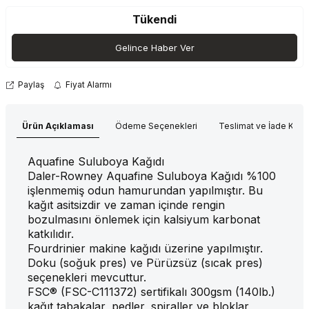
Tükendi
Gelince Haber Ver
Paylaş
Fiyat Alarmı
Ürün Açıklaması
Ödeme Seçenekleri
Teslimat ve İade Koşul
Aquafine Suluboya Kağıdı
Daler-Rowney Aquafine Suluboya Kağıdı %100
işlenmemiş odun hamurundan yapılmıştır. Bu
kağıt asitsizdir ve zaman içinde rengin
bozulmasını önlemek için kalsiyum karbonat
katkılıdır.
Fourdrinier makine kağıdı üzerine yapılmıştır.
Doku (soğuk pres) ve Pürüzsüz (sıcak pres)
seçenekleri mevcuttur.
FSC® (FSC-C111372) sertifikalı 300gsm (140lb.)
kağıt tabakalar, pedler, spiraller ve bloklar