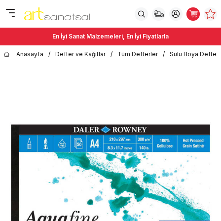
En İyi Sanat Malzemeleri, En İyi Fiyatlarla
Anasayfa
/
Defter ve Kağıtlar
/
Tüm Defterler
/
Sulu Boya Defterl