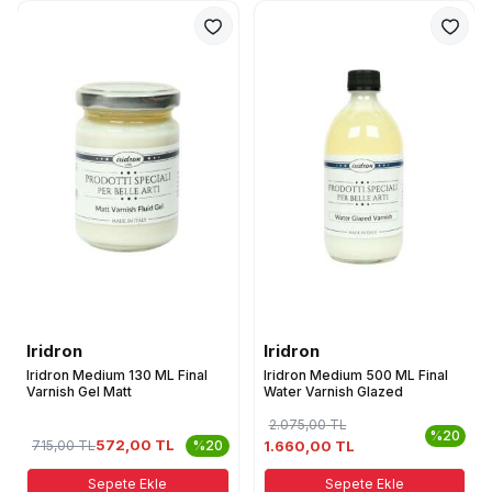
Iridron
Iridron
Iridron Medium 130 ML Final
Iridron Medium 500 ML Final
Varnish Gel Matt
Water Varnish Glazed
2.075,00
TL
%20
572,00 TL
715,00
TL
%20
1.660,00 TL
Sepete Ekle
Sepete Ekle