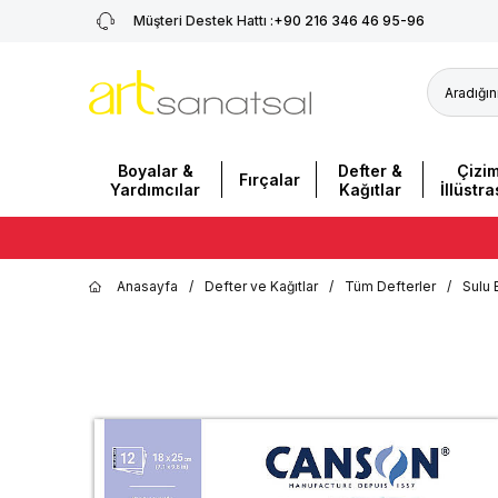
Müşteri Destek Hattı :
+90 216 346 46 95-96
Boyalar &
Defter &
Çizi
Fırçalar
Yardımcılar
Kağıtlar
İllüstr
Anasayfa
/
Defter ve Kağıtlar
/
Tüm Defterler
/
Sulu 