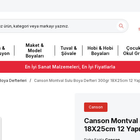
Maket &
m &
Tuval &
Hobi & Hobi
Çocuk
Model
asyon
Şövale
Boyaları
Okul G
Boyaları
En İyi Sanat Malzemeleri, En İyi Fiyatlarla
Boya Defterleri
/
Canson Montval Sulu Boya Defteri 300gr 18X25cm 12 Ya
Canson
Canson Montval 
18X25cm 12 Yap
Daha Fazla
Canson