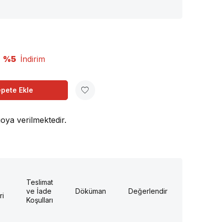
%5
İndirim
pete Ekle
oya verilmektedir.
Teslimat
ve İade
Döküman
Değerlendirme
ri
Koşulları