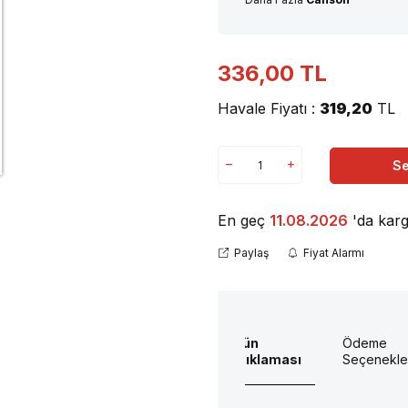
336,00
TL
Havale Fiyatı :
319,20
TL
Se
En geç
11.08.2026
'da karg
Paylaş
Fiyat Alarmı
Ürün
Ödeme
Açıklaması
Seçenekle