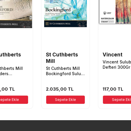
uthberts
St Cuthberts
Vincent
Mill
Vincent Sulu
Defteri 300G
thberts Mill
St Cuthberts Mill
10 Sayfa
ders
Bockingford Sulu
ford Sulu
Boya Defteri
Defteri
300g/m²
5,00
TL
2.035,00
TL
117,00
TL
/M²
360X260mm İnce
210mm 20
Doku Beyaz
ak Dokusuz
epete Ekle
Sepete Ekle
Sepete Ek
z