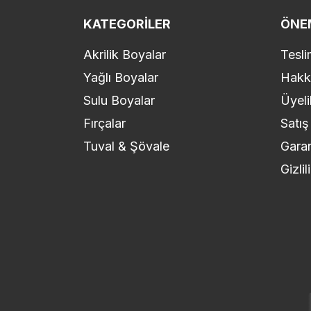
KATEGORILER
ÖNEM
Akrilik Boyalar
Tesli
Yağlı Boyalar
Hakk
Sulu Boyalar
Üyeli
Fırçalar
Satış
Tuval & Şövale
Garan
Gizli