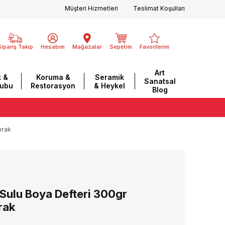
Müşteri Hizmetleri
Teslimat Koşulları
Sipariş Takip
Hesabım
Mağazalar
Sepetim
Favorilerim
Art
 &
Koruma &
Seramik
Sanatsal
rubu
Restorasyon
& Heykel
Blog
prak
Sulu Boya Defteri 300gr
rak