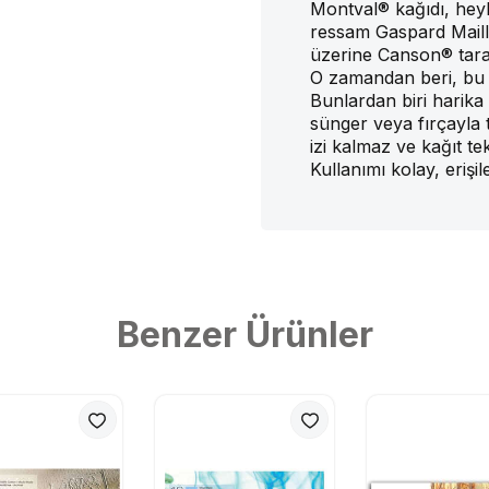
Montval® kağıdı, heyk
ressam Gaspard Maillo
üzerine Canson® tarafı
O zamandan beri, bu k
Bunlardan biri harika s
sünger veya fırçayla 
izi kalmaz ve kağıt tekr
Kullanımı kolay, erişi
Benzer Ürünler