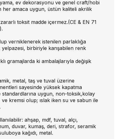
yama, ev dekorasyonu ve genel craft/hobi
n her amaca uygun, üstün kaliteli akrilik
 zararlı toksit madde içermez.(CE & EN 71
).
p verniklenerek istenilen parlaklığa
k yelpazesi, birbiriyle kanşabilen renk
lı gramajlarda ki ambalajlarıyla değişik
ik, metal, taş ve tuval üzerine
pigmentleri sayesinde yüksek kapatma
te standardlarına uygun, non-toksik,kolay
 ve kremsi olup; ıslak iken su ve sabun ile
.
anılabilir: ahşap, mdf, tuval, alçı,
mum, duvar, kumaş, deri, strafor, seramik
suluboya kağıdı, metal.