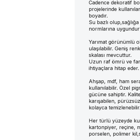
Cadence dekoratif bo
projelerinde kullanıla
boyadır.
Su bazlı olup,sağlığa
normlarına uygundur
Yarımat görünümlü olu
ulaşılabilir. Geniş ren
skalası mevcuttur.
Uzun raf ömrü ve fark
ihtiyaçlara hitap eder.
Ahşap, mdf, ham seram
kullanılabilir. Özel 
gücüne sahiptir. Kali
karışabilen, pürüzsüz
kolayca temizlenebilir
Her türlü yüzeyde kull
kartonpiyer, reçine, 
porselen, polimer kil,