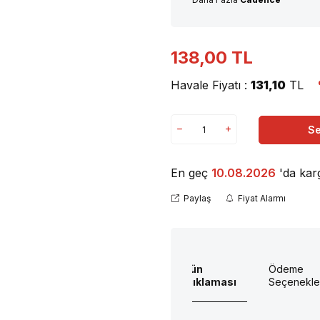
138,00
TL
Havale Fiyatı :
131,10
TL
Se
En geç
10.08.2026
'da kar
Paylaş
Fiyat Alarmı
Ürün
Ödeme
Açıklaması
Seçenekle