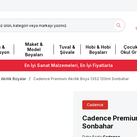
Maket &
m &
Tuval &
Hobi & Hobi
Çocuk
Model
asyon
Şövale
Boyaları
Okul G
Boyaları
En İyi Sanat Malzemeleri, En İyi Fiyatlarla
Akrilik Boyalar
/
Cadence Premium Akrilik Boya 1352 120ml Sonbahar
Cadence
Cadence Premium
Sonbahar
Daha Fazla
Cadence