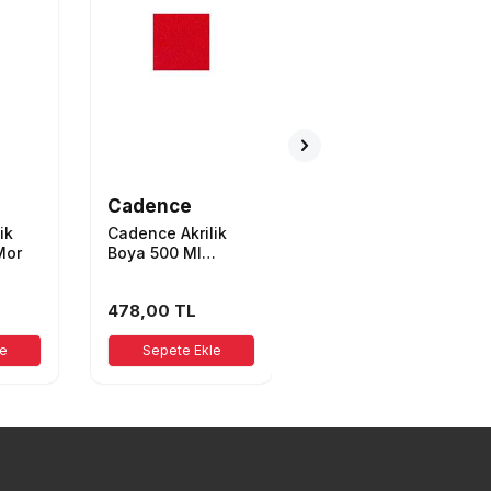
Cadence
Cadence
ik
Cadence Akrilik
Cadence Akrilik
Mor
Boya 500 Ml
Boya 500 Ml 7370
Crimson Kırmızı
Sarı
478,00
TL
478,00
TL
le
Sepete Ekle
Sepete Ekle