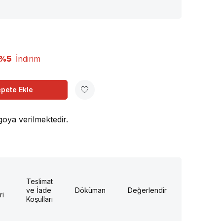
%5
İndirim
pete Ekle
goya verilmektedir.
Teslimat
ve İade
Döküman
Değerlendirme
ri
Koşulları