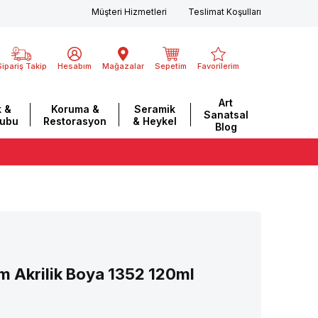
Müşteri Hizmetleri
Teslimat Koşulları
Sipariş Takip
Hesabım
Mağazalar
Sepetim
Favorilerim
Art
 &
Koruma &
Seramik
Sanatsal
rubu
Restorasyon
& Heykel
Blog
 Akrilik Boya 1352 120ml