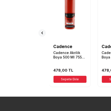
Cadence
Cadence
Cad
Cadence Premium
Cadence Akrilik
Caden
Akrilik Boya 6029
Boya 500 Ml 7550
Boya
120ml Koyu Mor
Çilek Kırmızı
Kına 
138,00
TL
478,00
TL
478,
Sepete Ekle
Sepete Ekle
S