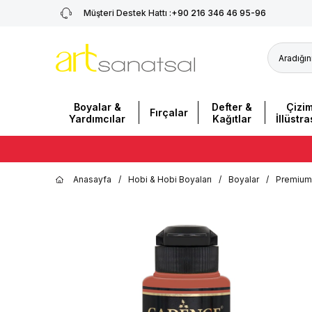
Müşteri Destek Hattı :
+90 216 346 46 95-96
Boyalar &
Defter &
Çizi
Fırçalar
Yardımcılar
Kağıtlar
İllüstr
Anasayfa
/
Hobi & Hobi Boyaları
/
Boyalar
/
Premium 