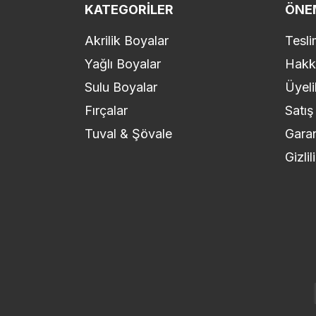
KATEGORILER
ÖNEM
Akrilik Boyalar
Tesli
Yağlı Boyalar
Hakk
Sulu Boyalar
Üyeli
Fırçalar
Satış
Tuval & Şövale
Garan
Gizli