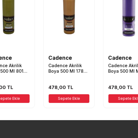
ence
Cadence
Cadence
ce Akrilik
Cadence Akrilik
Cadence Akril
 500 Ml 8014
Boya 500 Ml 1780
Boya 500 Ml 
Yeşili
Toprak Sarı
00
TL
478,00
TL
478,00
TL
epete Ekle
Sepete Ekle
Sepete Ek