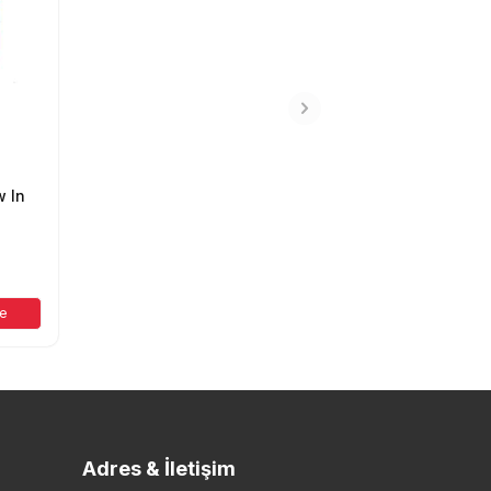
 In
a
le
Adres & İletişim