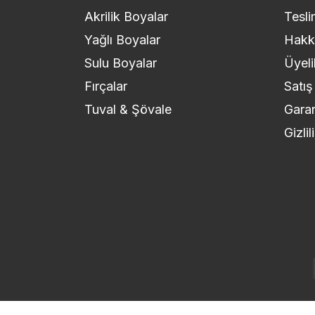
Akrilik Boyalar
Tesli
Yağlı Boyalar
Hakk
Sulu Boyalar
Üyeli
Fırçalar
Satış
Tuval & Şövale
Garan
Gizli