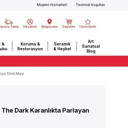
Müşteri Hizmetleri
Teslimat Koşulları
Sipariş Takip
Hesabım
Mağazalar
Sepetim
Favorilerim
Art
 &
Koruma &
Seramik
Sanatsal
rubu
Restorasyon
& Heykel
Blog
Boya 50ml Mavi
The Dark Karanlıkta Parlayan