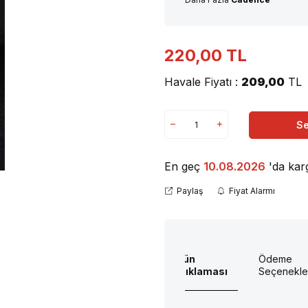
220,00
TL
Havale Fiyatı :
209,00
TL
Se
En geç
10.08.2026
'da kar
Paylaş
Fiyat Alarmı
Ürün
Ödeme
Açıklaması
Seçenekle