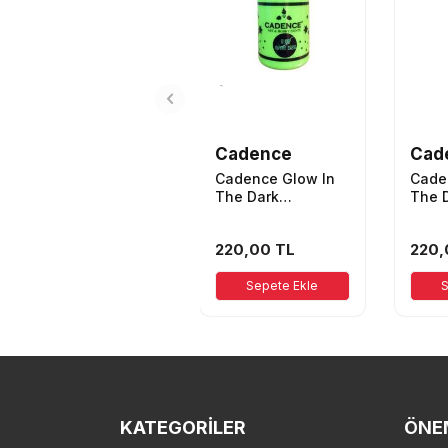
Cadence
Cad
Cadence Glow In
Cade
The Dark
The 
Karanlıkta
Karan
Parlayan Boya
Parl
220,00
TL
220,
50ml Koyu Yeşil
50ml 
Sepete Ekle
S
KATEGORILER
ÖNEM