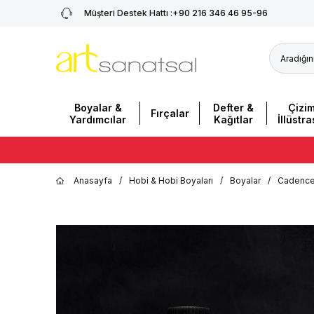
Müşteri Destek Hattı :
+90 216 346 46 95-96
Boyalar &
Defter &
Çizi
Fırçalar
Yardımcılar
Kağıtlar
İllüstr
Anasayfa
/
Hobi & Hobi Boyaları
/
Boyalar
/
Cadence