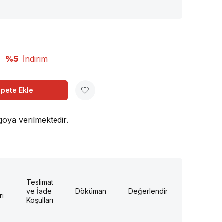
%5
İndirim
pete Ekle
goya verilmektedir.
Teslimat
ve İade
Döküman
Değerlendirme
ri
Koşulları