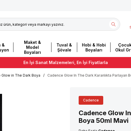
Maket &
m &
Tuval &
Hobi & Hobi
Çocuk
Model
asyon
Şövale
Boyaları
Okul G
Boyaları
En İyi Sanat Malzemeleri, En İyi Fiyatlarla
 Glow in The Dark Boya
/
Cadence Glow In The Dark Karanlıkta Parlayan 
Cadence
Cadence Glow In 
Boya 50ml Mavi
Daha Fazla
Cadence