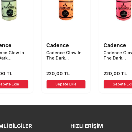
ence
Cadence
Cadence
nce Glow In
Cadence Glow In
Cadence Glow
Dark
The Dark
The Dark
lıkta
Karanlıkta
Karanlıkta
ayan Boya
Parlayan Boya
Parlayan Boy
00
TL
220,00
TL
220,00
TL
Naturel Yeşil
50ml Turuncu
50ml Pembe
epete Ekle
Sepete Ekle
Sepete Ek
LI BILGILER
HIZLI ERIŞIM