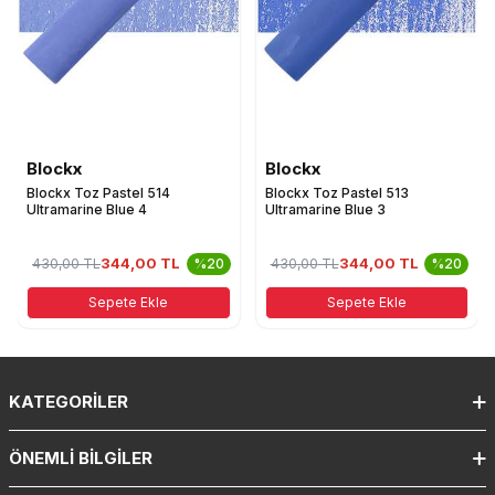
Blockx
Blockx
Blockx Toz Pastel 514
Blockx Toz Pastel 513
Ultramarine Blue 4
Ultramarine Blue 3
344,00 TL
344,00 TL
430,00
TL
%20
430,00
TL
%20
Sepete Ekle
Sepete Ekle
KATEGORILER
ÖNEMLI BILGILER