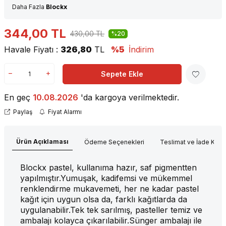
Daha Fazla
Blockx
344,00
TL
430,00
TL
%20
Havale Fiyatı :
326,80
TL
%5
İndirim
Sepete Ekle
En geç
10.08.2026
'da kargoya verilmektedir.
Paylaş
Fiyat Alarmı
Ürün Açıklaması
Ödeme Seçenekleri
Teslimat ve İade Koşul
Blockx pastel, kullanıma hazır, saf pigmentten
yapılmıştır.Yumuşak, kadifemsi ve mükemmel
renklendirme mukavemeti, her ne kadar pastel
kağıt için uygun olsa da, farklı kağıtlarda da
uygulanabilir.Tek tek sarılmış, pasteller temiz ve
ambalajı kolayca çıkarılabilir.Sünger ambalajı ile